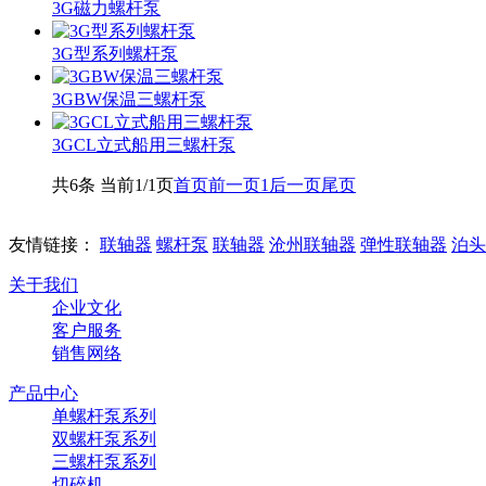
3G磁力螺杆泵
3G型系列螺杆泵
3GBW保温三螺杆泵
3GCL立式船用三螺杆泵
共6条 当前1/1页
首页
前一页
1
后一页
尾页
友情链接：
联轴器
螺杆泵
联轴器
沧州联轴器
弹性联轴器
泊头
关于我们
企业文化
客户服务
销售网络
产品中心
单螺杆泵系列
双螺杆泵系列
三螺杆泵系列
切碎机