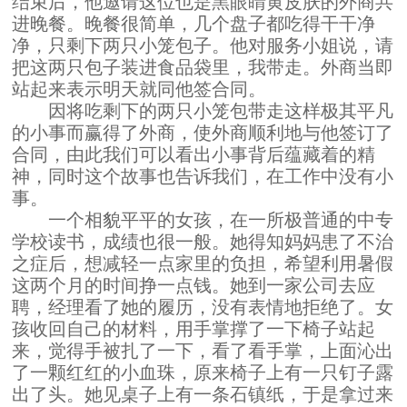
结束后，他邀请这位也是黑眼睛黄皮肤的外商共
进晚餐。晚餐很简单，几个盘子都吃得干干净
净，只剩下两只小笼包子。他对服务小姐说，请
把这两只包子装进食品袋里，我带走。外商当即
站起来表示明天就同他签合同。
因将吃剩下的两只小笼包带走这样极其平凡
的小事而赢得了外商，使外商顺利地与他签订了
合同，由此我们可以看出小事背后蕴藏着的精
神，同时这个故事也告诉我们，在工作中没有小
事。
一个相貌平平的女孩，在一所极普通的中专
学校读书，成绩也很一般。她得知妈妈患了不治
之症后，想减轻一点家里的负担，希望利用暑假
这两个月的时间挣一点钱。她到一家公司去应
聘，经理看了她的履历，没有表情地拒绝了。女
孩收回自己的材料，用手掌撑了一下椅子站起
来，觉得手被扎了一下，看了看手掌，上面沁出
了一颗红红的小血珠，原来椅子上有一只钉子露
出了头。她见桌子上有一条石镇纸，于是拿过来