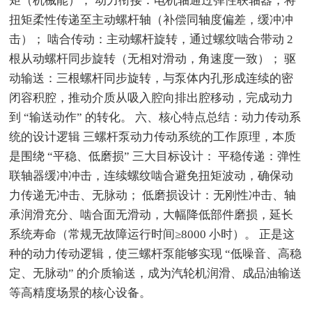
矩（机械能）； 动力衔接：电机轴通过弹性联轴器，将
扭矩柔性传递至主动螺杆轴（补偿同轴度偏差，缓冲冲
击）； 啮合传动：主动螺杆旋转，通过螺纹啮合带动 2
根从动螺杆同步旋转（无相对滑动，角速度一致）； 驱
动输送：三根螺杆同步旋转，与泵体内孔形成连续的密
闭容积腔，推动介质从吸入腔向排出腔移动，完成动力
到 “输送动作” 的转化。 六、核心特点总结：动力传动系
统的设计逻辑 三螺杆泵动力传动系统的工作原理，本质
是围绕 “平稳、低磨损” 三大目标设计： 平稳传递：弹性
联轴器缓冲冲击，连续螺纹啮合避免扭矩波动，确保动
力传递无冲击、无脉动； 低磨损设计：无刚性冲击、轴
承润滑充分、啮合面无滑动，大幅降低部件磨损，延长
系统寿命（常规无故障运行时间≥8000 小时）。 正是这
种的动力传动逻辑，使三螺杆泵能够实现 “低噪音、高稳
定、无脉动” 的介质输送，成为汽轮机润滑、成品油输送
等高精度场景的核心设备。