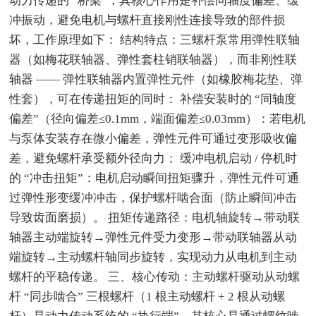
动力传递的 “桥梁”，其核心作用是补偿同轴度偏差、缓
冲振动，避免电机与螺杆直接刚性连接导致的部件损
坏，工作原理如下： 结构特点：三螺杆泵常用弹性联轴
器（如梅花联轴器、弹性套柱销联轴器），而非刚性联
轴器 —— 弹性联轴器内置弹性元件（如橡胶梅花垫、弹
性套），可在传递扭矩的同时： 补偿安装时的 “同轴度
偏差”（径向偏差≤0.1mm，端面偏差≤0.03mm）：若电机
与泵体安装存在微小偏差，弹性元件可通过变形吸收偏
差，避免螺杆承受额外径向力； 缓冲电机启动 / 停机时
的 “冲击扭矩”：电机启动瞬间扭矩骤升，弹性元件可通
过弹性形变缓冲冲击，保护螺杆啮合面（防止瞬间冲击
导致齿面磨损）。 扭矩传递路径：电机轴旋转→带动联
轴器主动端旋转→弹性元件受力变形→带动联轴器从动
端旋转→主动螺杆轴同步旋转，实现动力从电机到主动
螺杆的平稳传递。 三、核心传动：主动螺杆驱动从动螺
杆 “同步啮合” 三根螺杆（1 根主动螺杆 + 2 根从动螺