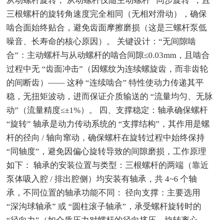
从动螺杆旋转； 从动螺杆仅随主动螺杆 “同步旋转”，且
三根螺杆的旋转角速度完全相同（无相对滑动），确保
啮合面始终贴合，避免齿面摩擦磨损（这是三螺杆泵低
噪音、长寿命的核心原因）。 关键设计：“无间隙啮
合”：主动螺杆与从动螺杆的啮合间隙≤0.03mm，且啮合
过程中无 “齿面冲击”（因螺纹为连续螺旋齿，而非齿轮
的间断齿）—— 这种 “连续啮合” 特性使动力传递其平
稳，无扭矩波动，进而保证介质输送的 “流量均匀、无脉
动”（流量精度≤±1%）。 四、支撑稳定：轴承确保螺杆
“旋转” 轴承是动力传动系统的 “支撑结构”，其作用是螺
杆的径向 / 轴向窜动，确保螺杆在旋转过程中始终保持
“同轴度”，避免因偏心旋转导致的间隙磨损，工作原理
如下： 轴承的安装位置与类型：三根螺杆的两端（靠近
泵体吸入腔 / 排出腔侧）均安装有轴承，共 4~6 个轴
承，不同位置的轴承功能不同： 径向支撑：主要选用
“深沟球轴承” 或 “圆柱滚子轴承”，承受螺杆旋转时的