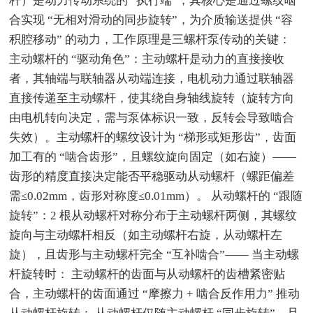
杆）是动力传动系统的 “执行端”，其核心是通过螺纹啮
合实现 “无相对滑动的同步旋转”，为介质输送提供 “容
积腔移动” 的动力，工作原理是三螺杆泵传动的关键：
主动螺杆的 “驱动角色”：主动螺杆是动力的直接接收
者，其轴端与联轴器从动端连接，电机动力通过联轴器
直接传递至主动螺杆，使其绕自身轴线旋转（旋转方向
由电机转向决定，需与泵体标识一致，反转会导致啮合
失效）。主动螺杆的螺纹设计为 “梯形或矩形齿”，齿面
加工有的 “啮合齿形”，且螺纹旋向固定（如右旋）——
齿形的精度直接决定能否平稳驱动从动螺杆（螺距偏差
需≤0.02mm，齿形对称度≤0.01mm）。 从动螺杆的 “跟随
旋转”：2 根从动螺杆对称分布于主动螺杆两侧，其螺纹
旋向与主动螺杆相反（如主动螺杆右旋，从动螺杆左
旋），且齿形与主动螺杆完全 “互补啮合”—— 当主动螺
杆旋转时： 主动螺杆的齿面与从动螺杆的齿槽紧密贴
合，主动螺杆的齿面通过 “摩擦力 + 啮合反作用力” 推动