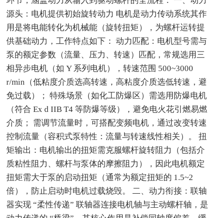
环节，涵盖动力从输入到驱动螺杆的全流程： 一、动力
源头：电机提供初始旋转动力 电机是动力传动系统其作
用是将电能转化为机械能（旋转扭矩），为螺杆运转提
供基础动力，工作特点如下： 动力匹配：电机型号需与
泵的额定参数（流量、压力、转速）匹配，常规选用三
相异步电机（如 Y 系列电机），转速范围 500~3000
r/min（低粘度介质选高转速，高粘度介质选低转速，避
免过载）； 特殊场景（如化工防爆区）需选用防爆电机
（符合 Ex d IIB T4 等防爆等级），避免电火花引燃易燃
介质； 需调节流量时，可搭配变频电机，通过改变转速
控制流量（容积式泵特性：流量与转速线性相关）。 扭
矩输出：电机输出的扭矩需克服螺杆旋转阻力（包括介
质粘性阻力、螺杆与泵体的摩擦阻力），因此电机额定
扭矩需大于泵的启动扭矩（通常为额定扭矩的 1.5~2
倍），防止启动时电机过载烧毁。 二、动力衔接：联轴
器实现 “柔性传递” 联轴器连接电机轴与主动螺杆轴，是