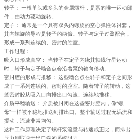
转子： 一根单头或多头的金属螺杆，是泵的唯一运动部
件，由动力驱动旋转。
定子： 通常是一个具有双头内螺旋的空心弹性体衬套，
其内螺旋的导程是转子的两倍。转子与定子过盈配合，
形成一系列连续的、密封的腔室。
工作过程：
吸入口形成真空： 当转子在定子内绕其轴线行星运动
时，转子与定子啮合点会沿着泵的轴向移动。
密封腔的形成与推移： 这些啮合点在转子和定子之间形
成了一系列连续的、密封的腔室。随着转子的转动，这
些密封腔从吸入口向排出口匀速、连续地推移。
介质平稳输送： 介质被封闭在这些密封腔内，像“螺
母”一样被平稳地推送到排出口。整个输送过程无涡流和
搅动，流速非常均匀。
这种工作原理决定了螺杆泵流量与转速成正比，而排出
压力则取决于出口端的系统阻力。