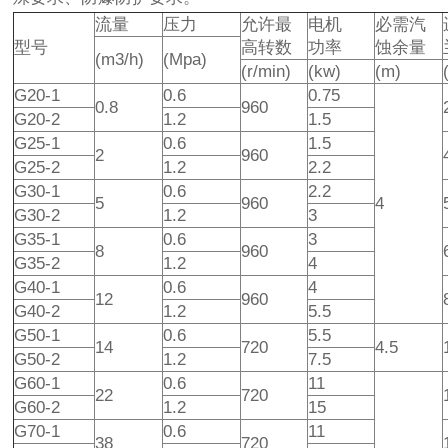
流量
压力
允许最
电机
必需汽
型号
高转数
功率
蚀余量
(m3/h)
(Mpa)
(r/min)
(kw)
(m)
G20-1
0.6
0.75
0.8
960
G20-2
1.2
1.5
G25-1
0.6
1.5
2
960
G25-2
1.2
2.2
G30-1
0.6
2.2
5
960
4
G30-2
1.2
3
G35-1
0.6
3
8
960
G35-2
1.2
4
G40-1
0.6
4
12
960
G40-2
1.2
5.5
G50-1
0.6
5.5
14
720
4.5
G50-2
1.2
7.5
G60-1
0.6
11
22
720
G60-2
1.2
15
G70-1
0.6
11
38
720