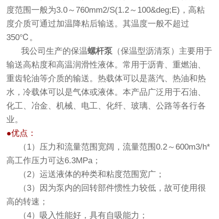
度范围一般为3.0～760mm2/S(1.2～100&deg;E)，高粘
度介质可通过加温降粘后输送。其温度一般不超过
350℃。
我公司生产的保温
螺杆泵
（保温型沥清泵）主要用于
输送高粘度和高温润滑性液体。常用于沥青、重燃油、
重齿轮油等介质的输送。热载体可以是蒸汽、热油和热
水，冷载体可以是气体或液体。本产品广泛用于石油、
化工、冶金、机械、电工、化纤、玻璃、公路等各行各
业。
●优点：
（1）压力和流量范围宽阔，流量范围0.2～600m3/h*
高工作压力可达6.3MPa；
（2）运送液体的种类和粘度范围宽广；
（3）因为泵内的回转部件惯性力较低，故可使用很
高的转速；
（4）吸入性能好，具有自吸能力；